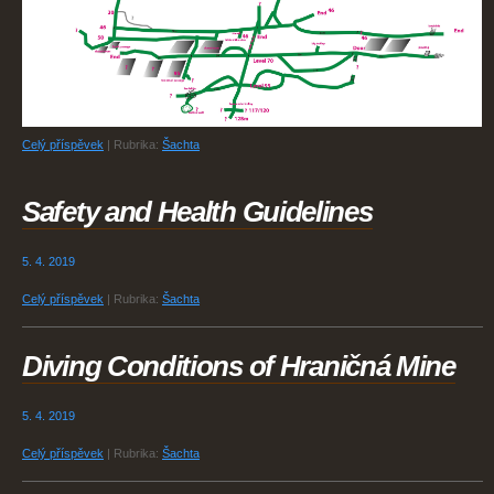
Celý příspěvek
|
Rubrika:
Šachta
Safety and Health Guidelines
5. 4. 2019
Celý příspěvek
|
Rubrika:
Šachta
Diving Conditions of Hraničná Mine
5. 4. 2019
Celý příspěvek
|
Rubrika:
Šachta