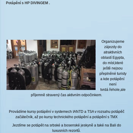
Potápění s HP DIVINGEM .
Organizujeme
zájezdy do
atraktivních
oblastí Egypta,
do míst,které
ještě nejsou
přeplněné turisty
a kde potápění
není
tvrdá řehole,ale
příjemně stravený čas aktivním odpočinkem.
Provádíme kursy potápění v systemech IANTD a TSA v rozsahu potápěč
začátečník, až po kursy technického potápění a potápění s TMX
Jezdíme se potápět na srbské a bosenské jeskyně a také na Bali do
luxusních rezortů.