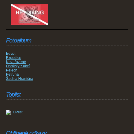
Fotoalbum
Egypt
Expedice
Nezařazené
Obrázky z akcí
Pelech
Petruna
Šachta Hraničná
Toplist
Oblíbené odkazy