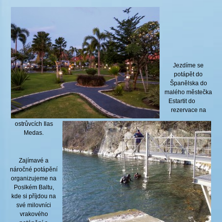
Jezdíme se
potápět do
Španělska do
malého městečka
Estartit do
rezervace na
ostrůvcích Ilas
Medas.
Zajímavé a
náročné potápění
organizujeme na
Poslkém Baltu,
kde si příjdou na
své milovníci
vrakového