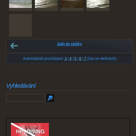
Zpět do složky
Automatické procházení:
3
|
4
|
5
|
6
|
7
(čas ve vteřinách)
Vyhledávání