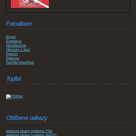
Fotoalbum
Egypt
Expedice
Nezařazené
Obrázky z akcí
Pelech
Petruna
Šachta Hraničná
Toplist
Oblíbené odkazy
webové strany systemu TSA
webové strany systemu IANTD