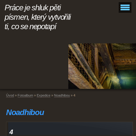
Práce je shluk pěti
písmen, který vytvořili
ti, co se nepotapí
Úvod
»
Fotoalbum
»
Expedice
»
Noadhibou
»
4
Noadhibou
4