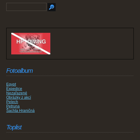
Fotoalbum
Egypt
Expedice
Nezařazené
Obrázky z akcí
Pelech
Petruna
Šachta Hraničná
Toplist