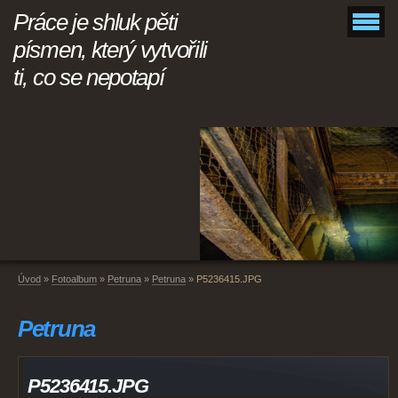
Práce je shluk pěti
písmen, který vytvořili
ti, co se nepotapí
Úvod
»
Fotoalbum
»
Petruna
»
Petruna
»
P5236415.JPG
Petruna
P5236415.JPG