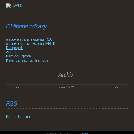
Oblíbené odkazy
webové strany systemu TSA
webové strany systemu IANTD
Deepspirit
Agama
Kam do Egypta
Kalendář šachta Hraničná
Archiv
<<
říjen / 2025
>>
RSS
Přehled zdrojů