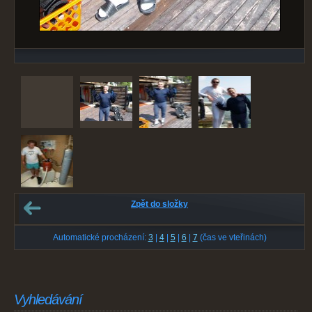
Zpět do složky
Automatické procházení:
3
|
4
|
5
|
6
|
7
(čas ve vteřinách)
Vyhledávání