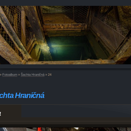
»
Fotoalbum
»
Šachta Hraničná
»
24
chta Hraničná
4