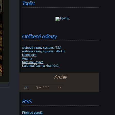
Toplist
Oblíbené odkazy
webové strany systemu TSA
webové strany systemu IANTD
Deepspirit
Agama
Kam do Egypta
Kalendář šachta Hraničná
Archiv
<<
říjen / 2025
>>
RSS
Přehled zdrojů