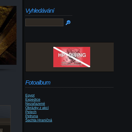
Vyhledávání
Fotoalbum
Egypt
Expedice
Nezařazené
Obrázky z akcí
Pelech
Petruna
Šachta Hraničná