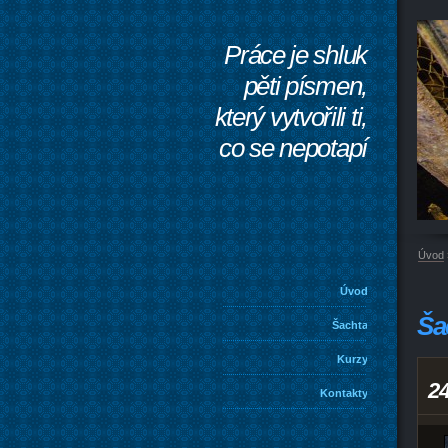
Práce je shluk
pěti písmen,
který vytvořili ti,
co se nepotapí
Úvod
Úvod
Ša
Šachta
Kurzy
2
Kontakty