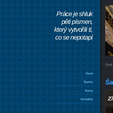
Práce je shluk
pěti písmen,
který vytvořili ti,
co se nepotapí
Úvod
Úvod
Ša
Šachta
Kurzy
2
Kontakty