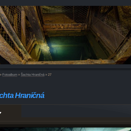
»
Fotoalbum
»
Šachta Hraničná
»
27
chta Hraničná
7