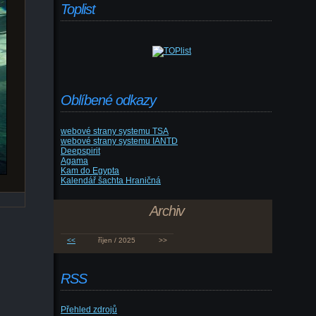
Toplist
Oblíbené odkazy
webové strany systemu TSA
webové strany systemu IANTD
Deepspirit
Agama
Kam do Egypta
Kalendář šachta Hraničná
Archiv
<<
říjen / 2025
>>
RSS
Přehled zdrojů