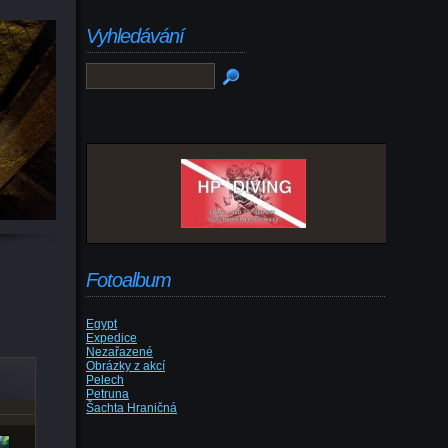
Vyhledávání
Fotoalbum
Egypt
Expedice
Nezařazené
Obrázky z akcí
Pelech
Petruna
Šachta Hraničná