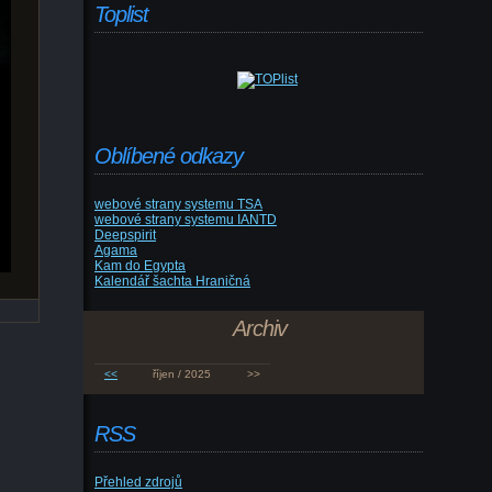
Toplist
Oblíbené odkazy
webové strany systemu TSA
webové strany systemu IANTD
Deepspirit
Agama
Kam do Egypta
Kalendář šachta Hraničná
Archiv
<<
říjen / 2025
>>
RSS
Přehled zdrojů