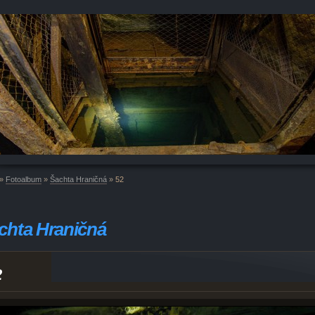
»
Fotoalbum
»
Šachta Hraničná
»
52
chta Hraničná
2