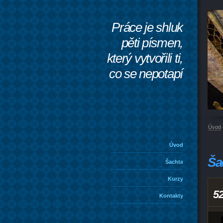
Práce je shluk
pěti písmen,
který vytvořili ti,
co se nepotapí
Úvod
Úvod
Ša
Šachta
Kurzy
5
Kontakty