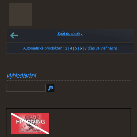
Zpět do složky
Automatické procházení:
3
|
4
|
5
|
6
|
7
(čas ve vteřinách)
Vyhledávání