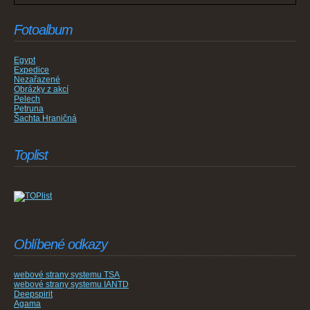
Fotoalbum
Egypt
Expedice
Nezařazené
Obrázky z akcí
Pelech
Petruna
Šachta Hraničná
Toplist
Oblíbené odkazy
webové strany systemu TSA
webové strany systemu IANTD
Deepspirit
Agama